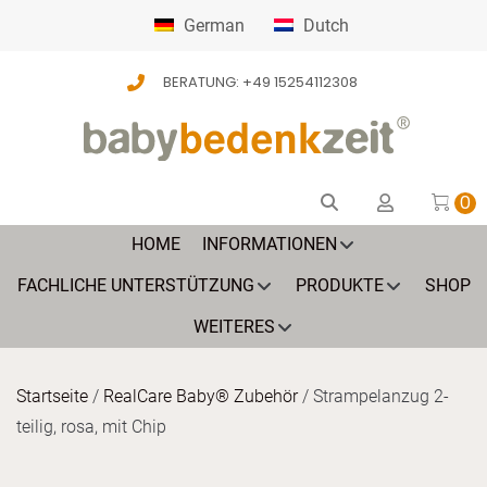
German
Dutch
BERATUNG: +49 15254112308
0
HOME
INFORMATIONEN
FACHLICHE UNTERSTÜTZUNG
PRODUKTE
SHOP
WEITERES
Startseite
/
RealCare Baby® Zubehör
/ Strampelanzug 2-
teilig, rosa, mit Chip