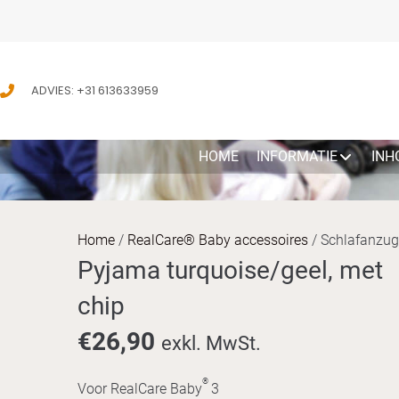
ADVIES: +31 613633959
HOME
INFORMATIE
INH
Home
/
RealCare® Baby accessoires
/ Schlafanzug 
Pyjama turquoise/geel, met
chip
€
26,90
exkl. MwSt.
®
Voor RealCare Baby
3