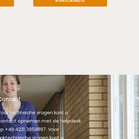
WINKELMANDJE
Contact
oor technische vragen kunt u
contact opnemen met de helpdesk
p +49 4221 3959897. Voor
aktechnische vragen kunt u