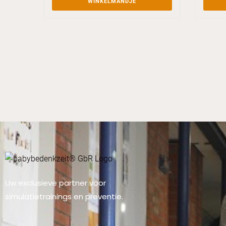
WINKELMANDJE
Uw exclusieve partner voor
simulatietrainings en preventie.