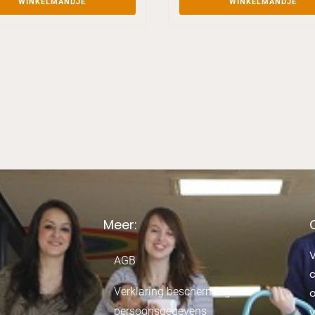
WINKELMANDJE
WINKELMANDJE
Meer:
V
AGB
Verklaring bescherming
o
persoonsgegevens
v