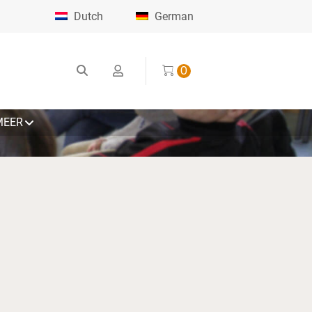
Dutch
German
0
MEER