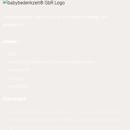
Uw exclusieve partner voor simulatietrainings en
preventie.
Meer:
AGB
Verklaring bescherming persoonsgegevens
Impressum
Contact
Newsletter
Contact
Voor technische vragen kunt u contact opnemen met
de helpdesk op +49 4221 3959897. Voor vaktechnische
vragen kunt u contact opnemen met onze centrale op